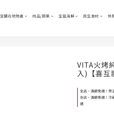
宜蘭在地物產
肉品/蔬果
生猛海鮮
民生食材
休
VITA火烤
入)【喜互
全店，滿額免運！常溫
全店，滿額免運！冷藏
運