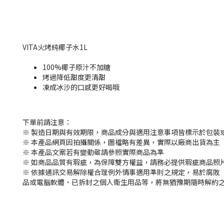
VITA火烤純椰子水1L
100%椰子原汁不加糖
烤過降低甜度更清甜
凍成冰沙的口感更好喝哦
下單前請注意：
※ 製造日期與有效期限，商品成分與適用注意事項皆標示於包裝
※ 本產品網頁因拍攝關係，圖檔略有差異，實際以廠商出貨為主
※ 本產品文案若有變動敬請參照實際商品為準
※ 如商品品質有瑕疵，為保障雙方權益，請務必提供瑕疵商品照
※
依據通訊交易解除權合理例外情事適用準則之規定，易於腐敗
品或電腦軟體、已拆封之個人衛生用品等，將無猶豫期隨時解約