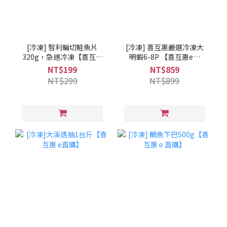
[冷凍] 智利輪切鮭魚片
[冷凍] 喜互惠嚴選冷凍大
320g，急速冷凍【喜互惠
明蝦6-8P 【喜互惠e直
e直購】
購】
NT$199
NT$859
NT$299
NT$899