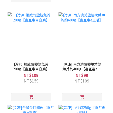
[冷凍]挪威薄鹽鯖魚片
[冷凍] 南方澳薄鹽燒烤鯖
200g【喜互惠ｅ直購】
魚片約400g【喜互惠e直
購】
NT$109
NT$99
NT$159
NT$109