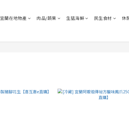
宜蘭在地物產
肉品/蔬果
生猛海鮮
民生食材
休