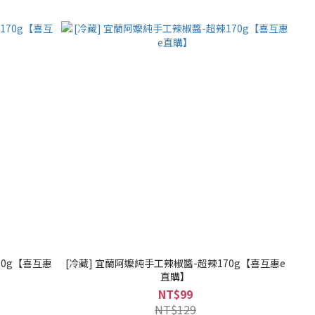
70g【喜互惠
[冷藏] 宜蘭阿嬤純手工辣椒醬-超辣170g【喜互惠e
直購】
NT$99
NT$129