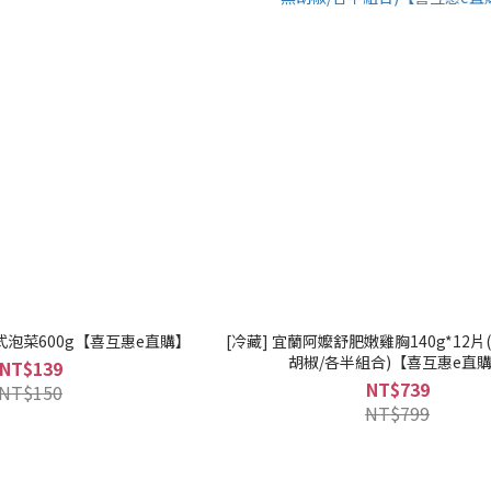
式泡菜600g【喜互惠e直購】
[冷藏] 宜蘭阿嬤舒肥嫩雞胸140g*12片(
胡椒/各半組合)【喜互惠e直
NT$139
NT$739
NT$150
NT$799