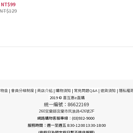
NT$99
NT$129
購物金
|
會員分級制度
|
商店介紹
|
購物須知
|
常見問題Q&A
|
退貨須知
|
隱私權
2019 ©
喜互惠e直購
統一編號：86622169
260宜蘭縣宜蘭市民族路426號2F
網路購物客服專線：
(03)932-9000
服務時間：週一至週五 8:30-12:00 13:30-18:00
(例假日及國定假日暫不提供服務)