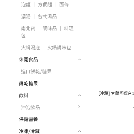
泡麵 │ 方便麵 │ 面條
濃湯 │ 各式湯品
南北貨 │ 調味品 │ 料理
包
火鍋湯底 │ 火鍋調味包
休閒食品
進口餅乾/糖果
餅乾糖果
[冷藏] 宜蘭阿嬤台
飲料
沖泡飲品
保健營養
冷凍/冷藏