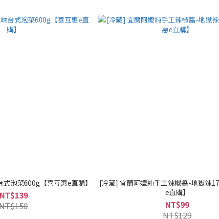
台式泡菜600g【喜互惠e直購】
[冷藏] 宜蘭阿嬤純手工辣椒醬-地獄辣1
e直購】
NT$139
NT$99
NT$150
NT$129