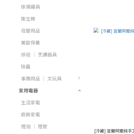
傢俱寢具
衛生棉
母嬰用品
美妝保養
烘培 │ 烹調器具
除蟲
事務用品 │ 文玩具
家用電器
生活家電
廚房家電
燈泡 │ 燈管
[冷藏] 宜蘭阿嬤純手