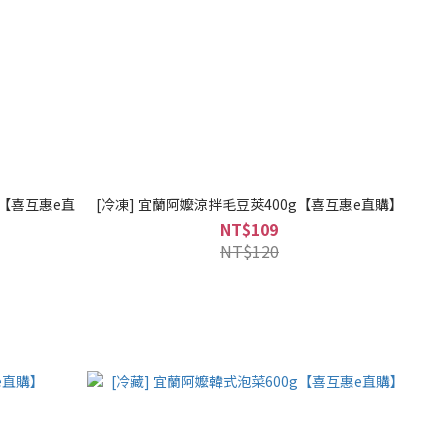
g【喜互惠e直
[冷凍] 宜蘭阿嬤涼拌毛豆莢400g【喜互惠e直購】
NT$109
NT$120