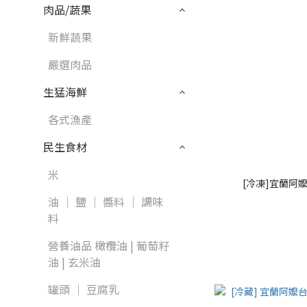
肉品/蔬果
新鮮蔬果
嚴選肉品
生猛海鮮
各式漁產
民生食材
米
[冷凍]宜蘭阿
油 │ 鹽 │ 醬料 │ 調味
料
營養油品 橄欖油 | 葡萄籽
油 | 玄米油
罐頭 │ 豆腐乳