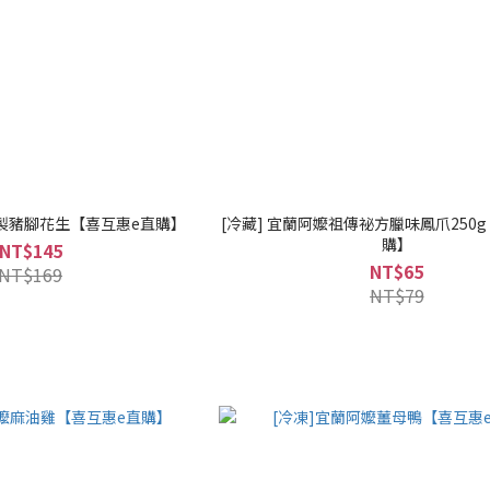
秘製豬腳花生【喜互惠e直購】
[冷藏] 宜蘭阿嬤祖傳祕方臘味鳳爪250
購】
NT$145
NT$65
NT$169
NT$79