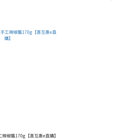
工辣椒醬170g【喜互惠e直購】