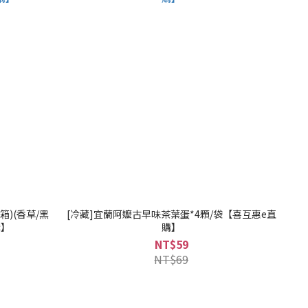
箱)(香草/黑
[冷藏]宜蘭阿嬤古早味茶葉蛋*4顆/袋【喜互惠e直
購】
購】
NT$59
NT$69