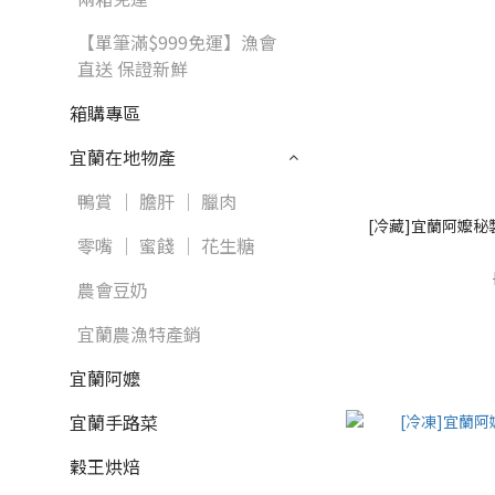
【單筆滿$999免運】漁會
直送 保證新鮮
箱購專區
宜蘭在地物產
鴨賞 │ 膽肝 │ 臘肉
[冷藏]宜蘭阿嬤
零嘴 │ 蜜餞 │ 花生糖
農會豆奶
宜蘭農漁特產銷
宜蘭阿嬤
宜蘭手路菜
穀王烘焙