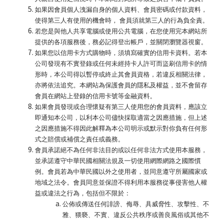
如果因會員個人洩漏自身的個人資料、會員密碼或付款資料，
使得第三人有使用的機會時， 會員須就第三人的行為負全責。
若您是與他人共享電腦或使用公共電腦，在您使用完本網站所
提供的各項服務後，務必記得登出帳戶，並關閉瀏覽器視窗。
如果您以信用卡方式購物時，須填寫確實的信用卡資料。若本
公司發現有不實登錄或任何未經持卡人許可而盜刷信用卡的情
形時，本公司得以暫停或終止其會員資格，若違反相關法律，
亦將依法追究。本網站為保護會員的隱私及權益，並不會留存
會員在網站上登錄的信用卡號等金融資料。
如果會員發現或合理懷疑有第三人使用您的會員資料，應該立
即通知本公司，以利本公司儘快採取適當之因應措施，但上述
之因應措施不得因此解釋為本公司明示或默示對你負有任何形
式之賠償或補償之責任或義務。
會員承諾絕不為任何非法目的或以任何非法方式使用本服務，
並承諾遵守中華民國相關法規及一切使用網際網路之國際慣
例。會員若為中華民國以外之使用者，並同意遵守所屬國家或
地域之法令。會員同意並保證不得利用本服務從事侵害他人權
益或違法之行為，包括但不限於：
公佈或傳送任何誹謗、侮辱、具威脅性、攻擊性、不
雅、猥褻、不實、違反公共秩序或善良風俗或其他不