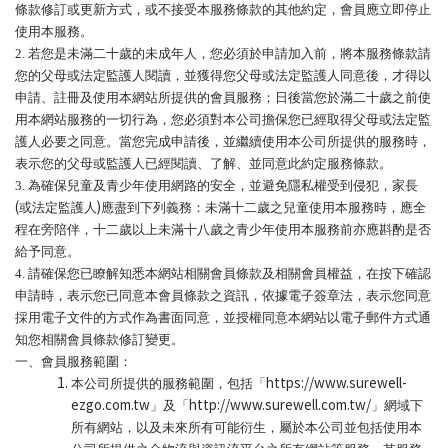
條款修訂或更新方式，或不接受本服務條款的其他約定，會員應立即停止
使用本服務。
2.
若您是未滿二十歲的未成年人，您必須於申請加入前，將本服務條款請
您的父母或法定監護人閱讀，並獲得您父母或法定監護人同意後，才得以
申請、註冊及使用本網站所提供的會員服務；日後當您於滿二十歲之前使
用本網站服務的一切行為，您必須對本公司擔保您已經取得父母或法定監
護人必要之同意。當您完成申請後，並繼續使用本公司所提供的服務時，
表示您的父母或監護人已經閱讀、了解、並同意此約定服務條款。
3.
為確保兒童及青少年使用網路的安全，並避免隱私權受到侵犯，家長
(
)
或法定監護人
應盡到下列義務：未滿十二歲之兒童使用本服務時，應全
程在旁陪伴，十二歲以上未滿十八歲之青少年使用本服務前亦應斟酌是否
給予同意。
4.
請確保您已瞭解知悉本網站相關會員條款及相關會員權益，在按下確認
申請時，表示您已同意本會員條款之資訊，依據電子簽章法，表示您同意
採用電子文件的方式作為書面同意，並授權同意本網站以電子郵件方式通
知您相關會員條款修訂變更。
一、會員服務範圍：
https://www.surewell-
本公司所提供的服務範圍，包括「
ezgo.com.tw
http://www.surewell.com.tw/
」及「
」網域下
所有網站，以及未來所有可能衍生，屬於本公司並包括使用本