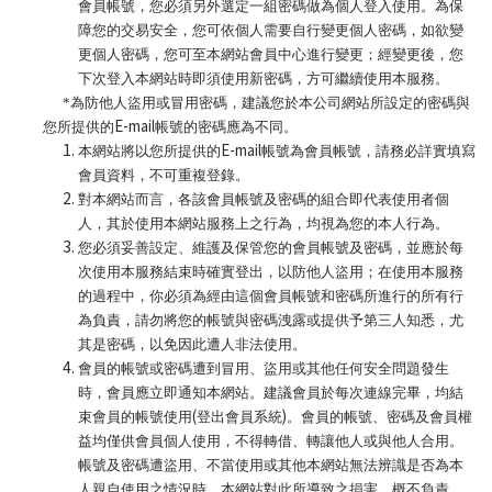
會員帳號，您必須另外選定一組密碼做為個人登入使用。為保
障您的交易安全，您可依個人需要自行變更個人密碼，如欲變
更個人密碼，您可至本網站會員中心進行變更；經變更後，您
下次登入本網站時即須使用新密碼，方可繼續使用本服務。
*
為防他人盜用或冒用密碼，建議您於本公司網站所設定的密碼與
E-mail
您所提供的
帳號的密碼應為不同。
E-mail
本網站將以您所提供的
帳號為會員帳號，請務必詳實填寫
會員資料，不可重複登錄。
對本網站而言，各該會員帳號及密碼的組合即代表使用者個
人，其於使用本網站服務上之行為，均視為您的本人行為。
您必須妥善設定、維護及保管您的會員帳號及密碼，並應於每
次使用本服務結束時確實登出，以防他人盜用；在使用本服務
的過程中，你必須為經由這個會員帳號和密碼所進行的所有行
為負責，請勿將您的帳號與密碼洩露或提供予第三人知悉，尤
其是密碼，以免因此遭人非法使用。
會員的帳號或密碼遭到冒用、盜用或其他任何安全問題發生
時，會員應立即通知本網站。建議會員於每次連線完畢，均結
(
)
束會員的帳號使用
登出會員系統
。會員的帳號、密碼及會員權
益均僅供會員個人使用，不得轉借、轉讓他人或與他人合用。
帳號及密碼遭盜用、不當使用或其他本網站無法辨識是否為本
人親自使用之情況時，本網站對此所導致之損害，概不負責。