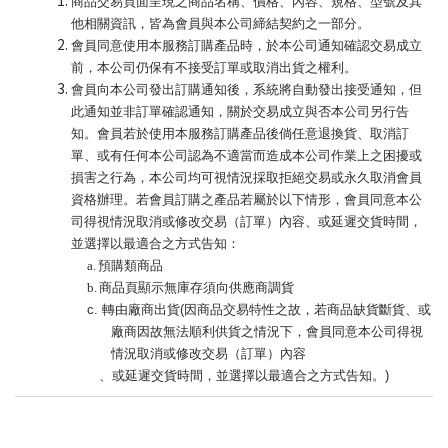
商品交易頁面呈現之商品名稱、價格、內容、規格、型號及其
他相關資訊，皆為會員與本公司締結契約之一部分。
會員同意使用本服務訂購產品時，於本公司通知確認交易成立
前，本公司仍保有不接受訂單或取消出貨之權利。
會員向本公司發出訂購通知後，系統將自動發出接受通知，但
此通知並非訂單確認通知，關於交易成立與否本公司另行告
知。會員若於使用本服務訂購產品後倘任意退換貨、取消訂
單、或有任何本公司認為不適當而造成本公司作業上之困擾或
損害之行為，本公司均可視情況採取拒絕交易或永久取消會員
資格辦理。若會員訂購之產品若屬於以下情形，會員同意本公
司得視情況取消或修改交易（訂單）內容、或延遲交貨時間，
並選擇以最適合之方式告知：
a.
預購類商品
b.
商品頁顯示無庫存須向供應商調貨
c.
轉由廠商出貨(因商品交易特性之故，若商品缺貨斷貨、或
廠商因故無法順利供貨之情況下，會員同意本公司得視
情況取消或修改交易（訂單）內容
、或延遲交貨時間，並選擇以最適合之方式告知。)