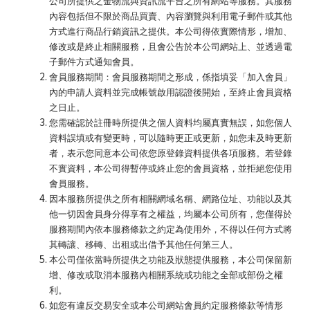
公司所提供之金物流與資訊流平台之所有網站等服務。其服務
內容包括但不限於商品買賣、內容瀏覽與利用電子郵件或其他
方式進行商品行銷資訊之提供。本公司得依實際情形，增加、
修改或是終止相關服務，且會公告於本公司網站上、並透過電
子郵件方式通知會員。
會員服務期間：會員服務期間之形成，係指填妥「加入會員」
內的申請人資料並完成帳號啟用認證後開始，至終止會員資格
之日止。
您需確認於註冊時所提供之個人資料均屬真實無誤，如您個人
資料誤填或有變更時，可以隨時更正或更新，如您未及時更新
者，表示您同意本公司依您原登錄資料提供各項服務。若登錄
不實資料，本公司得暫停或終止您的會員資格，並拒絕您使用
會員服務。
因本服務所提供之所有相關網域名稱、網路位址、功能以及其
他一切因會員身分得享有之權益，均屬本公司所有，您僅得於
服務期間內依本服務條款之約定為使用外，不得以任何方式將
其轉讓、移轉、出租或出借予其他任何第三人。
本公司僅依當時所提供之功能及狀態提供服務，本公司保留新
增、修改或取消本服務內相關系統或功能之全部或部份之權
利。
如您有違反交易安全或本公司網站會員約定服務條款等情形