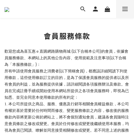
會員服務條款
(
)
歡迎您成為喜互惠ｅ直購網路購物商城
以下合稱本公司
的會員，依據會
(
員服務條款、本網站上的其他公告內容、使用規範及注意事項
以下合稱
)
為「本服務條款」
：
(
)
所有申請使用會員服務之消費者
以下簡稱會員
，都應該詳細閱讀下列使
用條款，這些使用條款訂立的目的，是為了保護會員服務的提供者以及所
有會員的利益，並為服務提供依據，請詳細閱讀各項服務辦法及條款。會
員在完成註冊手續或開始使用本網站所提供之各項會員服務時，即視為已
知悉、並完全同意本使用條款的所有約定：
1.
本公司所提供之商品、服務、優惠及行銷等相關會員權益條款，本公司
有權於基於需要於任何時間而修改、變更服務條款之內容，修改後的服務
條款內容將更新公佈於網站上，將不會個別通知會員，建議各會員隨時注
意會員條款之修改或變更。會員於任何修改或變更後繼續使用本服務，均
視為會員已閱讀、瞭解並同意接受相關修改或變更。若不同意上述的服務