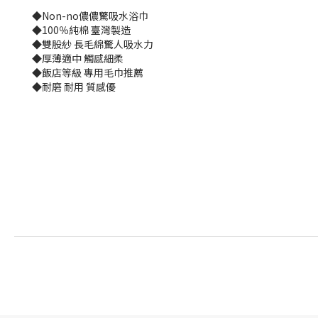
◆Non-no儂儂驚吸水浴巾
◆100％純棉 臺灣製造
◆雙股紗 長毛綿驚人吸水力
◆厚薄適中 觸感細柔
◆飯店等級 專用毛巾推薦
◆耐磨 耐用 質感優