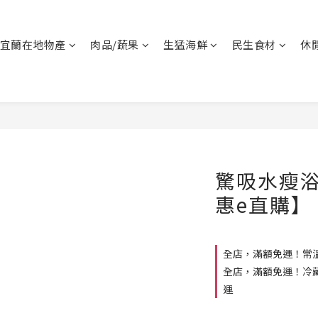
宜蘭在地物產
肉品/蔬果
生猛海鮮
民生食材
休
驚吸水瘦浴
惠e直購】
全店，滿額免運！常溫
全店，滿額免運！冷藏
運