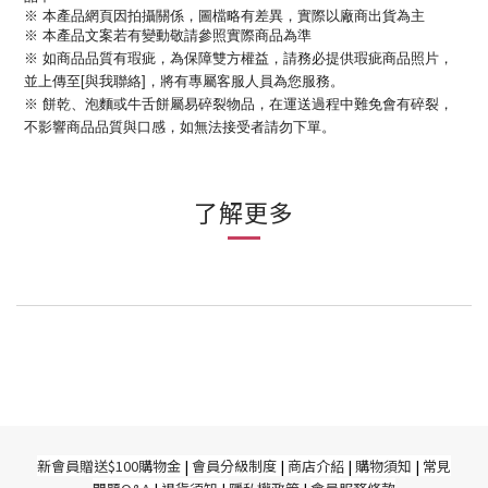
※ 本產品網頁因拍攝關係，圖檔略有差異，實際以廠商出貨為主
※ 本產品文案若有變動敬請參照實際商品為準
※ 如商品品質有瑕疵，為保障雙方權益，請務必提供瑕疵商品照片，
並上傳至[與我聯絡]，將有專屬客服人員為您服務。
※ 餅乾、泡麵或牛舌餅屬易碎裂物品，在運送過程中難免會有碎裂，
不影響商品品質與口感，如無法接受者請勿下單。
了解更多
新
會員贈送$100購物金
|
會員分級制度
|
商店介紹
|
購物須知
|
常見