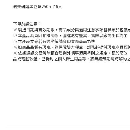
義美研磨黑豆漿250ml*6入
下單前請注意：
※ 製造日期與有效期限，商品成分與適用注意事項皆標示於包裝
※ 本產品網頁因拍攝關係，圖檔略有差異，實際以廠商出貨為主
※ 本產品文案若有變動敬請參照實際商品為準
※ 如商品品質有瑕疵，為保障雙方權益，請務必提供瑕疵商品照
※ 依據通訊交易解除權合理例外情事適用準則之規定，易於腐敗
品或電腦軟體、已拆封之個人衛生用品等，將無猶豫期隨時解約