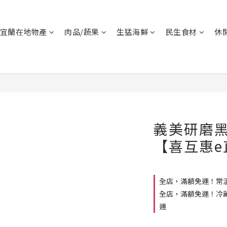
宜蘭在地物產
肉品/蔬果
生猛海鮮
民生食材
休
義美研磨黑
【喜互惠e
全店，滿額免運！常溫
全店，滿額免運！冷藏
運