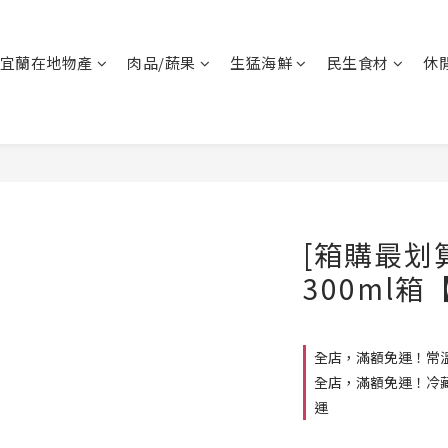
宜蘭在地物產
肉品/蔬果
生猛海鮮
民生食材
休
[箱購最划
300ml
全店，滿額免運！常溫
全店，滿額免運！冷藏
運