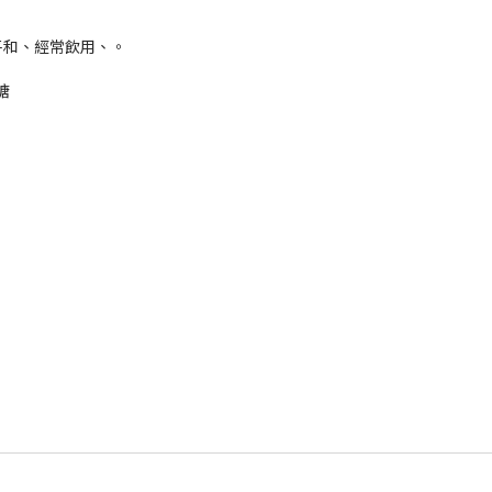
平和、經常飲用、。
糖