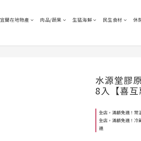
宜蘭在地物產
肉品/蔬果
生猛海鮮
民生食材
休
水源堂膠
8入【喜互
全店，滿額免運！常溫
全店，滿額免運！冷藏
運