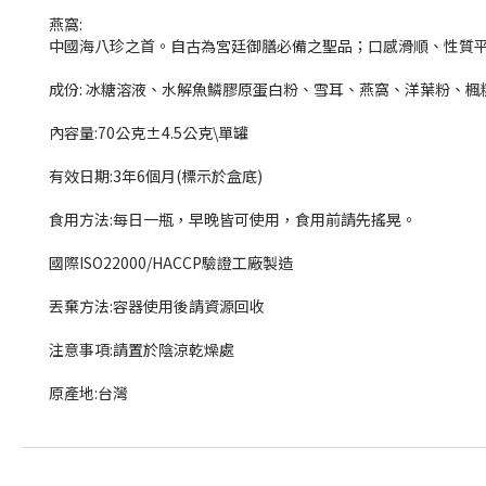
燕窩:
中國海八珍之首。自古為宮廷御膳必備之聖品；口感滑順、性質
成份: 冰糖溶液、水解魚鱗膠原蛋白粉、雪耳、燕窩、洋葉粉、楓
內容量:70公克±4.5公克\單罐
有效日期:3年6個月(標示於盒底)
食用方法:每日一瓶，早晚皆可使用，食用前請先搖晃。
國際ISO22000/HACCP驗證工廠製造
丟棄方法:容器使用後請資源回收
注意事項:請置於陰涼乾燥處
原產地:台灣