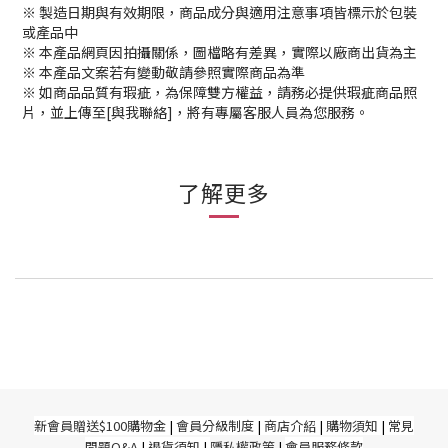
※ 製造日期與有效期限，商品成分與適用注意事項皆標示於包裝
或產品中
※ 本產品網頁因拍攝關係，圖檔略有差異，實際以廠商出貨為主
※ 本產品文案若有變動敬請參照實際商品為準
※ 如商品品質有瑕疵，為保障雙方權益，請務必提供瑕疵商品照
片，並上傳至[與我聯絡]，將有專屬客服人員為您服務。
了解更多
新
會員贈送$100購物金
|
會員分級制度
|
商店介紹
|
購物須知
|
常見
問題Q&A
|
退貨須知
|
隱私權政策
|
會員服務條款