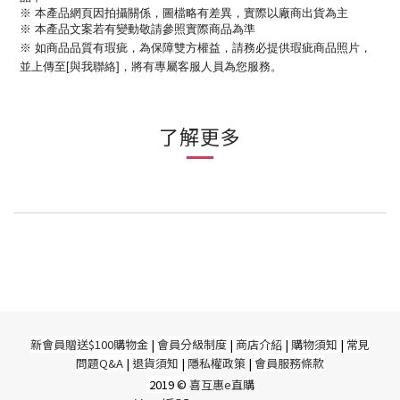
※ 本產品網頁因拍攝關係，圖檔略有差異，實際以廠商出貨為主
※ 本產品文案若有變動敬請參照實際商品為準
※ 如商品品質有瑕疵，為保障雙方權益，請務必提供瑕疵商品照片，
並上傳至[與我聯絡]，將有專屬客服人員為您服務。
了解更多
新
會員贈送$100購物金
|
會員分級制度
|
商店介紹
|
購物須知
|
常見
問題Q&A
|
退貨須知
|
隱私權政策
|
會員服務條款
2019 ©
喜互惠e直購