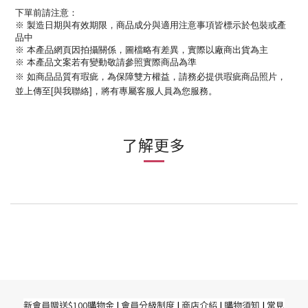
下單前請注意：
※ 製造日期與有效期限，
商品成分與適用注意事項皆標示於包裝或產
品中
※ 本產品網頁因拍攝關係，圖檔略有差異，實際以廠商出貨為主
※ 本產品文案若有變動敬請參照實際商品為準
※ 如商品品質有瑕疵，為保障雙方權益，請務必提供瑕疵商品照片，
並上傳至[與我聯絡]，將有專屬客服人員為您服務。
了解更多
新
會員贈送$100購物金
|
會員分級制度
|
商店介紹
|
購物須知
|
常見