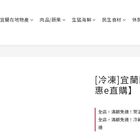
宜蘭在地物產
肉品/蔬果
生猛海鮮
民生食材
休
[冷凍]宜
惠e直購】
全店，滿額免運！常溫
全店，滿額免運！冷藏
運