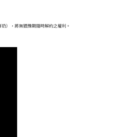
鮮奶），將無猶豫期隨時解約之權利。