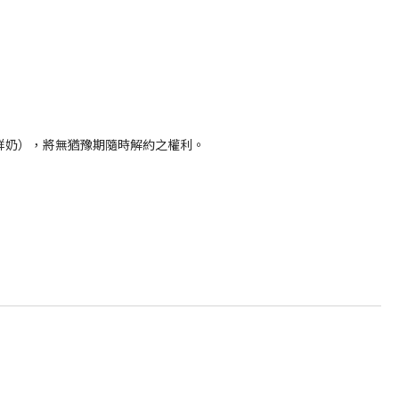
鮮奶），將無猶豫期隨時解約之權利。