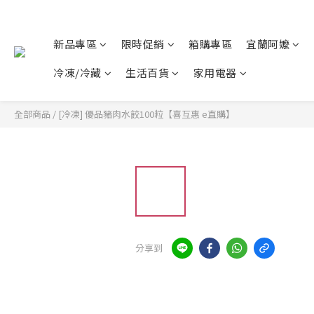
新品專區
限時促銷
箱購專區
宜蘭阿嬤
冷凍/冷藏
生活百貨
家用電器
全部商品
/
[冷凍] 優品豬肉水餃100粒【喜互惠 e直購】
分享到