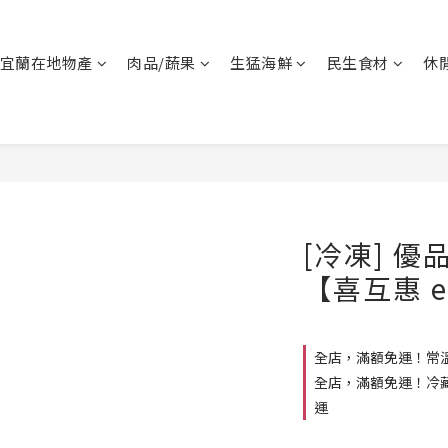
宜蘭在地物產
肉品/蔬果
生猛海鮮
民生食材
休
[冷凍] 優
【喜互惠 
全店，滿額免運！常溫
全店，滿額免運！冷藏
運