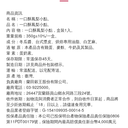
商品資訊
名 稱：一口酥鳳梨小點。
品 名：一口酥鳳梨小點。
內 容 物：一口酥鳳梨小點，盒裝1入。
重量規格：350g±10%/一盒。
成 分：冬瓜醬、台式漿皮、烘焙專用油脂、白芝麻。
過 敏 原：本產品含有雞蛋、麥麩、牛奶及其製品。
葷 素：蛋奶素。
保存期限：常溫保存45天。
製造日期：詳見商品外包裝標示。
運 輸：常溫配送。以宅配寄送。
原 產 地：臺灣。
負責廠商：蘭田穀王股份有限公司。
廠商電話：03-9225000。
廠商地址：26447宜蘭縣員山鄉永同路三段24號。
收件效期：如物流與消費者正常合作，則自收件日算起，商品將
至少距效期截止「18」日以上，請儘速食用完畢。
食品業者登錄字號：G-154109935-00014-5
投保產品責任險：本公司已投保明台產物保險產品責任保險0806
第11PDT00179號，保險期間內最高賠償責任新台幣4,000萬元