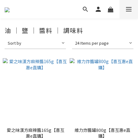
油 │ 鹽 │ 醬料 │ 調味料
Sort by
24 Items per page
愛之味漢方麻辣醬165g【喜互
維力炸醬罐800g【喜互惠e直
惠e直購】
購】