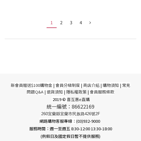
1
2
3
4
新
會員贈送$100購物金
|
會員分級制度
|
商店介紹
|
購物須知
|
常見
問題Q&A
|
退貨須知
|
隱私權政策
|
會員服務條款
2019 ©
喜互惠e直購
統一編號：86622169
260宜蘭縣宜蘭市民族路426號2F
網路購物客服專線：
(03)932-9000
服務時間：週一至週五 8:30-12:00 13:30-18:00
(例假日及國定假日暫不提供服務)