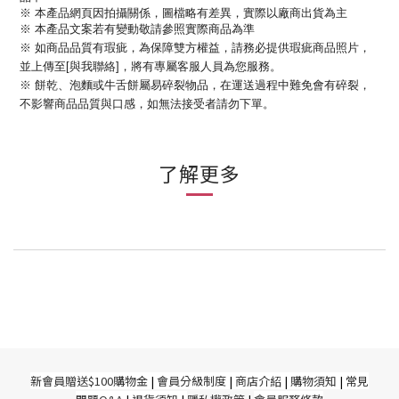
※ 本產品網頁因拍攝關係，圖檔略有差異，實際以廠商出貨為主
※ 本產品文案若有變動敬請參照實際商品為準
※ 如商品品質有瑕疵，為保障雙方權益，請務必提供瑕疵商品照片，
並上傳至[與我聯絡]，將有專屬客服人員為您服務。
※ 餅乾、泡麵或牛舌餅屬易碎裂物品，在運送過程中難免會有碎裂，
不影響商品品質與口感，如無法接受者請勿下單。
了解更多
新
會員贈送$100購物金
|
會員分級制度
|
商店介紹
|
購物須知
|
常見