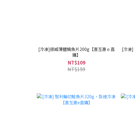
[冷凍]挪威薄鹽鯖魚片200g【喜互惠ｅ直
[冷凍
購】
NT$109
NT$159