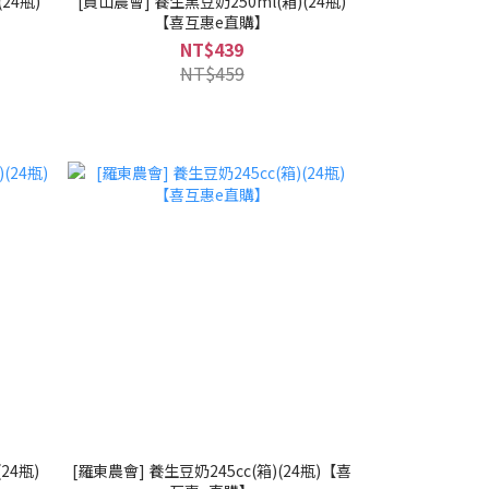
24瓶)
[員山農會] 養生黑豆奶250ml(箱)(24瓶)
【喜互惠e直購】
NT$439
NT$459
24瓶)
[羅東農會] 養生豆奶245cc(箱)(24瓶)【喜