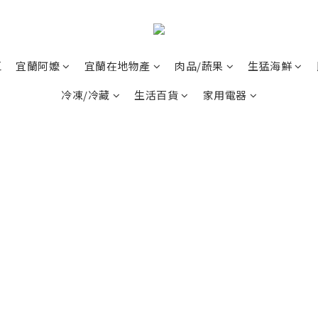
區
宜蘭阿嬤
宜蘭在地物產
肉品/蔬果
生猛海鮮
冷凍/冷藏
生活百貨
家用電器