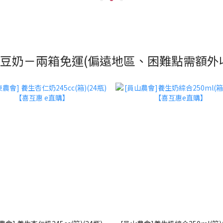
豆奶－兩箱免運(偏遠地區、困難點需額外