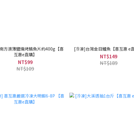
] 南方澳薄鹽燒烤鯖魚片約400g【喜
[冷凍]台灣金目鱸魚【喜互惠 e
互惠e直購】
NT$149
NT$99
NT$189
NT$109