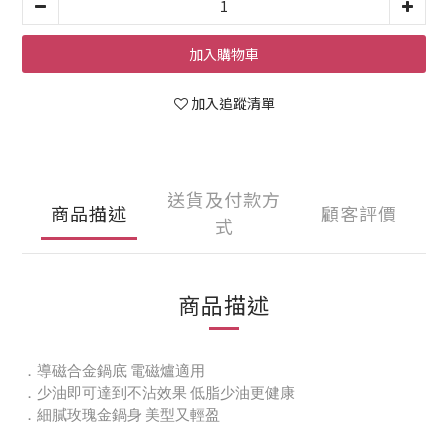
加入購物車
加入追蹤清單
送貨及付款方
商品描述
顧客評價
式
商品描述
．導磁合金鍋底 電磁爐適用
．
少油即可達到不沾效果 低脂少油更健康
．
細膩玫瑰金鍋身 美型又輕盈