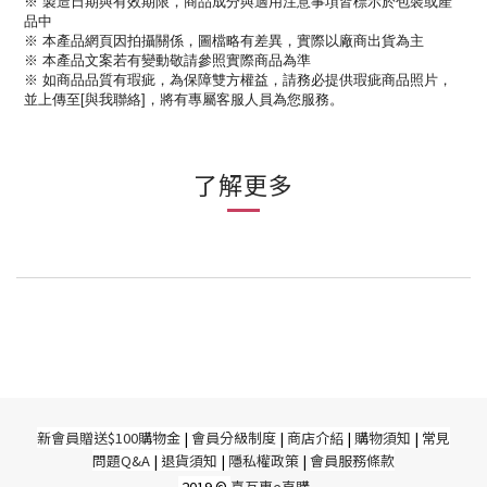
※ 製造日期與有效期限，
商品成分與適用注意事項皆標示於包裝或產
品中
※ 本產品網頁因拍攝關係，圖檔略有差異，實際以廠商出貨為主
※ 本產品文案若有變動敬請參照實際商品為準
※ 如商品品質有瑕疵，為保障雙方權益，請務必提供瑕疵商品照片，
並上傳至[與我聯絡]，將有專屬客服人員為您服務。
了解更多
新
會員贈送$100購物金
|
會員分級制度
|
商店介紹
|
購物須知
|
常見
問題Q&A
|
退貨須知
|
隱私權政策
|
會員服務條款
2019 ©
喜互惠e直購