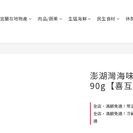
宜蘭在地物產
肉品/蔬果
生猛海鮮
民生食材
休
澎湖灣海
90g【喜
全店，滿額免運！常溫
全店，滿額免運！冷藏
運