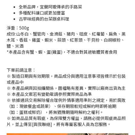
全新品牌，宜蘭阿嬤傳承的手路菜
多種配料讓口感更加豐富
古早味經典的台菜辦桌料理
淨重：500g
成份:山冬白、蟹管肉、金滑菇、豬肉、碰皮、紅蘿蔔、扁魚、黑
木耳、香菇、雞蛋、蝦米、蒜頭、紅蔥頭、干貝粉、白胡椒粉、
鹽、米酒
*本產品含有蟹、蝦、蛋(雞蛋)，不適合對其過敏體質者食用
下單前請注意：
※ 製造日期與有效期限，商品成分與適用注意事項皆標示於包裝
或產品中
※ 本產品網頁因拍攝關係，圖檔略有差異，實際以廠商出貨為主
※ 本產品文案若有變動敬請參照實際商品為準
※ 依據通訊交易解除權合理例外情事適用準則之規定，易於腐敗
（如：現做餐盒或蔬果）、保存期限較短或解約時即將逾期
（如：蛋糕或鮮奶），將無猶豫期隨時解約之權利。
※ 如商品品質有瑕疵，為保障雙方權益，請務必提供瑕疵商品照
片，並上傳至[與我聯絡]，將有專屬客服人員為您服務。